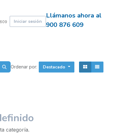
Llámanos ahora al
Iniciar sesión
 609
900 876 609
Ordenar por:
Destacado
efinido
ta categoría.