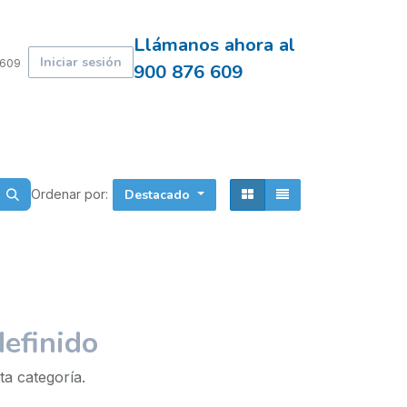
Llámanos ahora al
Iniciar sesión
 609
900 876 609
Ordenar por:
Destacado
efinido
ta categoría.