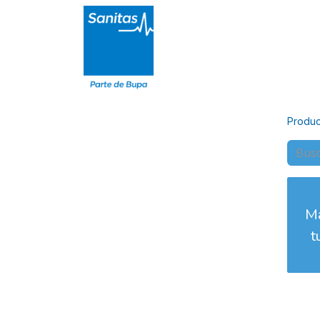
Particulares
Autónomos
Ci
Produc
M
t