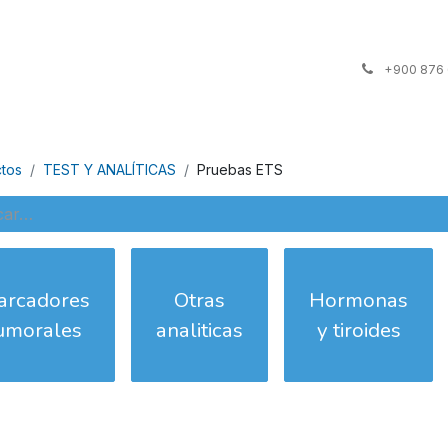
ta
Contáctenos
+900 876
tos
TEST Y ANALÍTICAS
Pruebas ETS
arcadores
Otras
Hormonas
umorales
analiticas
y tiroides