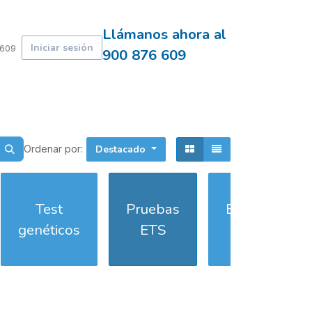
Llámanos ahora al
Iniciar sesión
 609
900 876 609
Ordenar por:
Destacado
Test
Pruebas
Bioquímica
genéticos
ETS
básica